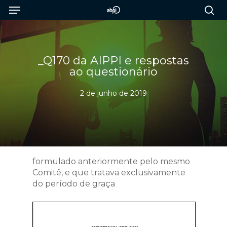
Menu
Skip
to
sea
main
content
_Q170 da AIPPI e respostas
ao questionário
2 de junho de 2019
formulado anteriormente pelo mesmo
Comitê, e que tratava exclusivamente
do período de graça