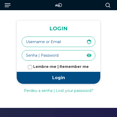
Menu
Skip
to
sea
main
content
LOGIN
face
visibility
Lembre-me | Remember me
Perdeu a senha | Lost your password?