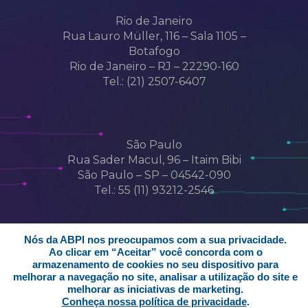
Rio de Janeiro
Rua Lauro Müller, 116 – Sala 1105 –
Botafogo
Rio de Janeiro – RJ – 22290-160
Tel.: (21) 2507-6407
São Paulo
Rua Sader Macul, 96 – Itaim Bibi
São Paulo – SP – 04542-090
Tel.: 55 (11) 93212-2546
Nós da ABPI nos preocupamos com a sua privacidade.
Ao clicar em “Aceitar” você concorda com o
armazenamento de cookies no seu dispositivo para
melhorar a navegação no site, analisar a utilização do site e
© 2026 abpi. Associação Brasileira da
melhorar as iniciativas de marketing.
Propriedade Intelectual
Conheça nossa política de privacidade
.