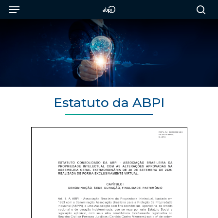
Menu
Skip
to
sea
main
content
Estatuto da ABPI