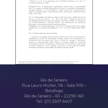
Rio de Janeiro
Rua Lauro Müller, 116 – Sala 1105 –
Botafogo
Rio de Janeiro – RJ – 22290-160
Tel.: (21) 2507-6407