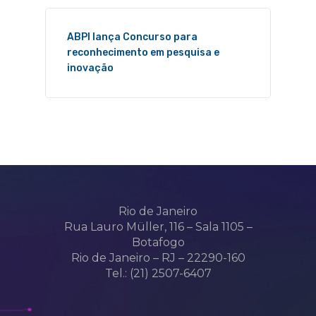
ABPI lança Concurso para
reconhecimento em pesquisa e
inovação
Rio de Janeiro
Rua Lauro Müller, 116 – Sala 1105 –
Botafogo
Rio de Janeiro – RJ – 22290-160
Tel.: (21) 2507-6407