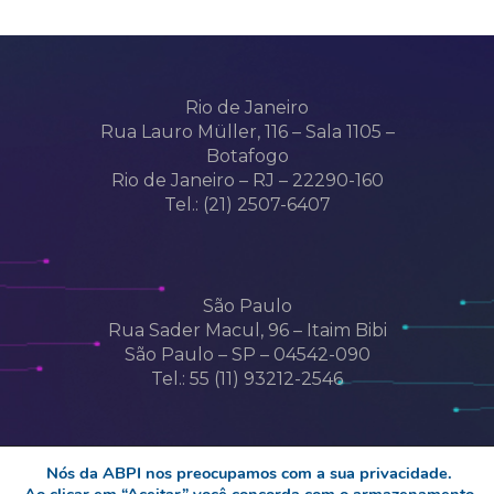
Rio de Janeiro
Rua Lauro Müller, 116 – Sala 1105 –
Botafogo
Rio de Janeiro – RJ – 22290-160
Tel.: (21) 2507-6407
São Paulo
Rua Sader Macul, 96 – Itaim Bibi
São Paulo – SP – 04542-090
Tel.: 55 (11) 93212-2546
Nós da ABPI nos preocupamos com a sua privacidade.