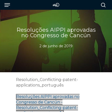
Menu
Skip
to
sea
main
content
Resoluções AIPPI aprovadas
no Congresso de Cancún
2 de junho de 2019
Resolution_Conflicting-patent-
applications_português
Resoluções AIPPI aprovadas no
Congresso de Cancún -
Resolution_Conflicting-patent-