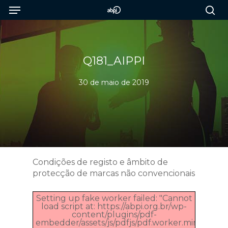
Menu
Skip
to
sea
main
content
Q181_AIPPI
30 de maio de 2019
Condições de registo e âmbito de
protecção de marcas não convencionais
Setting up fake worker failed: "Cannot
load script at: https://abpi.org.br/wp-
content/plugins/pdf-
embedder/assets/js/pdfjs/pdf.worker.min.js".