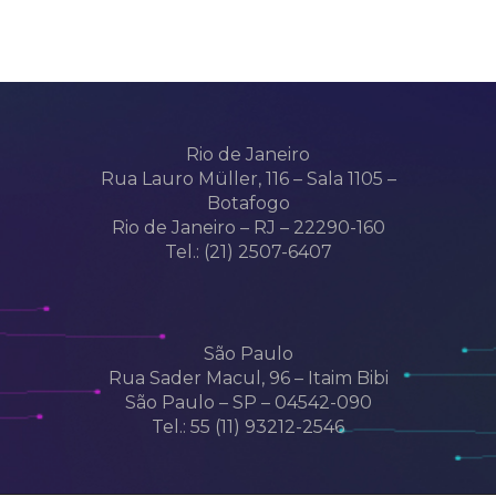
Rio de Janeiro
Rua Lauro Müller, 116 – Sala 1105 –
Botafogo
Rio de Janeiro – RJ – 22290-160
Tel.: (21) 2507-6407
São Paulo
Rua Sader Macul, 96 – Itaim Bibi
São Paulo – SP – 04542-090
Tel.: 55 (11) 93212-2546