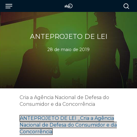
Menu
Skip
to
sea
main
content
ANTEPROJETO DE LEI
28 de maio de 2019
Cria a Agência Nacional de Defesa do
Consumidor e da Concorrência
ANTEPROJETO DE LEI _Cria a Agência
Nacional de Defesa do Consumidor e da
Concorrência