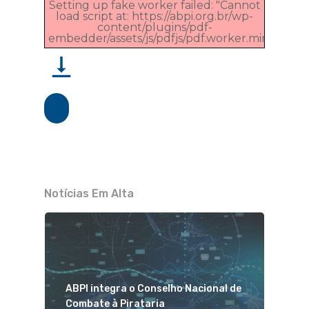
Setting up fake worker failed: "Cannot
load script at: https://abpi.org.br/wp-
content/plugins/pdf-
embedder/assets/js/pdfjs/pdf.worker.min.js".
Notícias Em Alta
ABPI integra o Conselho Nacional de
Combate à Pirataria