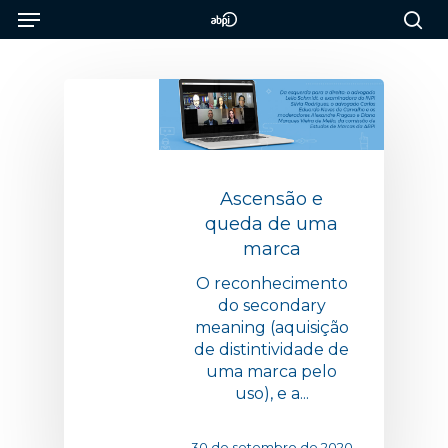
Menu
Skip
to
sea
main
content
Ascensão e
queda de uma
marca
O reconhecimento
do secondary
meaning (aquisição
de distintividade de
uma marca pelo
uso), e a...
30 de setembro de 2020