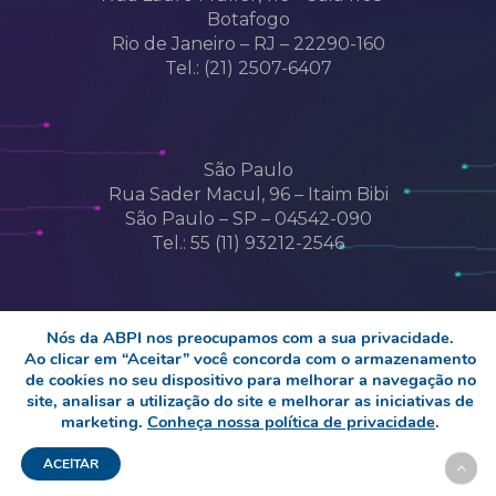
Botafogo
Rio de Janeiro – RJ – 22290-160
Tel.: (21) 2507-6407
São Paulo
Rua Sader Macul, 96 – Itaim Bibi
São Paulo – SP – 04542-090
Tel.: 55 (11) 93212-2546
Nós da ABPI nos preocupamos com a sua privacidade.
Ao clicar em “Aceitar” você concorda com o armazenamento
de cookies no seu dispositivo para melhorar a navegação no
© 2026 abpi. Associação Brasileira da
site, analisar a utilização do site e melhorar as iniciativas de
Propriedade Intelectual
marketing.
Conheça nossa política de privacidade
.
facebook
linkedin
youtube
instagram
ACEITAR