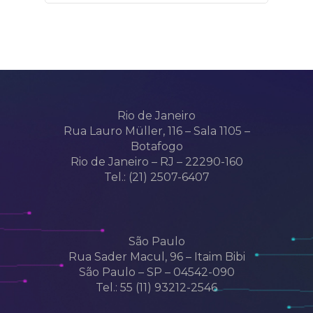
Rio de Janeiro
Rua Lauro Müller, 116 – Sala 1105 –
Botafogo
Rio de Janeiro – RJ – 22290-160
Tel.: (21) 2507-6407
São Paulo
Rua Sader Macul, 96 – Itaim Bibi
São Paulo – SP – 04542-090
Tel.: 55 (11) 93212-2546