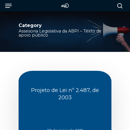
Menu
Skip
to
sea
main
content
Category
Assesoria Legislativa da ABPI – Texto de
apoio público
Projeto de Lei nº 2.487, de
2003