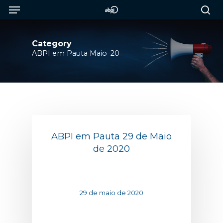
Menu
Skip
to
sea
main
content
Category
ABPI em Pauta Maio_20
ABPI em Pauta 29 de Maio
de 2020
29 de maio de 2020