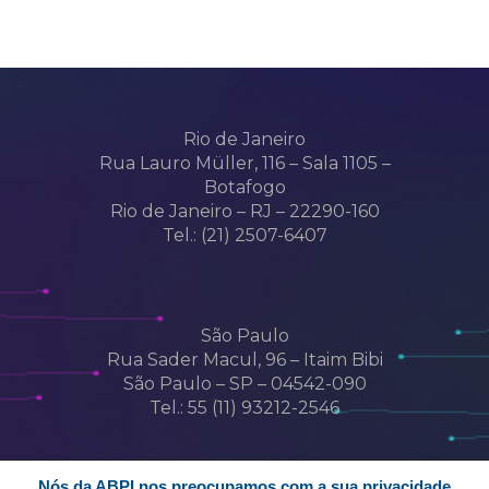
Rio de Janeiro
Rua Lauro Müller, 116 – Sala 1105 –
Botafogo
Rio de Janeiro – RJ – 22290-160
Tel.: (21) 2507-6407
São Paulo
Rua Sader Macul, 96 – Itaim Bibi
São Paulo – SP – 04542-090
Tel.: 55 (11) 93212-2546
Nós da ABPI nos preocupamos com a sua privacidade.