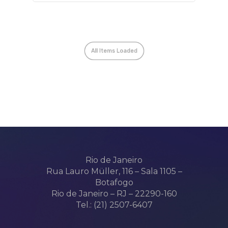
Rio de Janeiro
Rua Lauro Müller, 116 – Sala 1105 –
Botafogo
Rio de Janeiro – RJ – 22290-160
Tel.: (21) 2507-6407