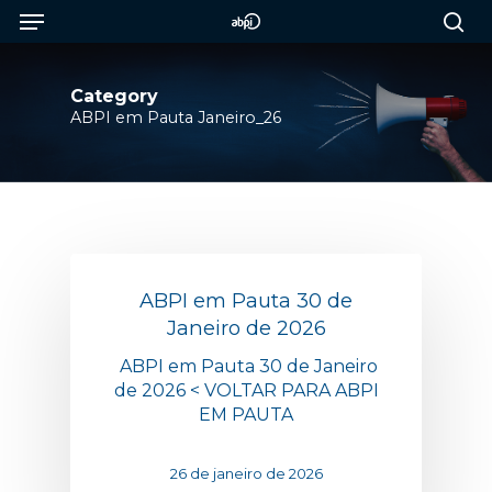
Menu
Skip
to
sea
main
content
Category
ABPI em Pauta Janeiro_26
ABPI em Pauta 30 de
Janeiro de 2026
ABPI em Pauta 30 de Janeiro
de 2026 < VOLTAR PARA ABPI
EM PAUTA
26 de janeiro de 2026