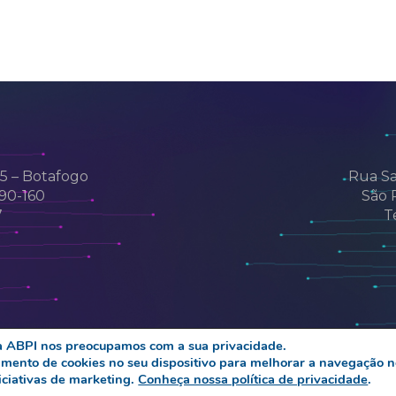
05 – Botafogo
Rua Sa
290-160
São 
7
T
a ABPI nos preocupamos com a sua privacidade.
© 2026 abpi. Associação Brasileira da Propriedade Intelectual
ento de cookies no seu dispositivo para melhorar a navegação no s
facebook
linkedin
youtube
instagram
niciativas de marketing.
Conheça nossa política de privacidade
.