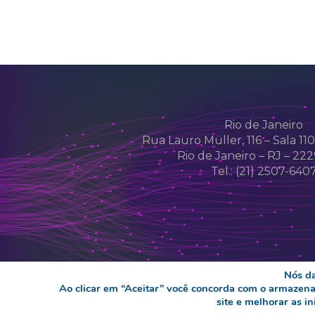
Rio de Janeiro
Rua Lauro Müller, 116 – Sala 11
Rio de Janeiro – RJ – 22
Tel.: (21) 2507-640
Nós d
Ao clicar em “Aceitar” você concorda com o armazenam
site e melhorar as i