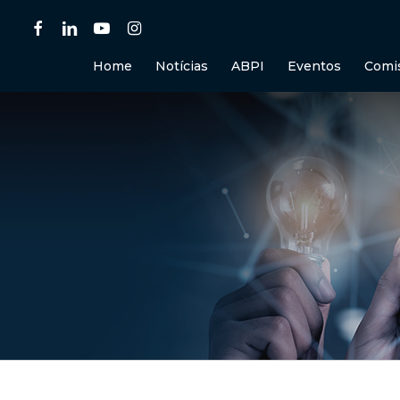
Skip
facebook
linkedin
youtube
instagram
to
main
Home
Notícias
ABPI
Eventos
Comi
content