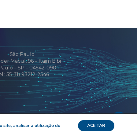
São Paulo
der Macul, 96 – Itaim Bibi
Paulo – SP – 04542-090
el.: 55 (11) 93212-2546
ite, analisar a utilização do
ACEITAR