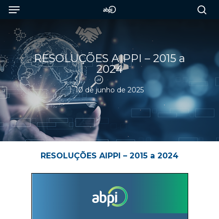
Menu
Skip
to
sea
main
content
RESOLUÇÕES AIPPI – 2015 a
2024
10 de junho de 2025
RESOLUÇÕES AIPPI – 2015 a 2024