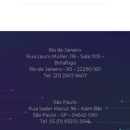
Rio de Janeiro
Rua Lauro Müller, 116 – Sala 1105 –
Botafogo
Rio de Janeiro – RJ – 22290-160
Tel.: (21) 2507-6407
São Paulo
Rua Sader Macul, 96 – Itaim Bibi
São Paulo – SP – 04542-090
Tel.: 55 (11) 93212-2546