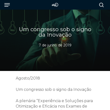
Menu
Skip
to
sea
main
content
Um congresso sob o signo
da Inovação
7 de junho de 2019
Agosto/2018
Um congresso sob o signo da Inovação
A plenária “Experiência e Soluções para
Otimização e Eficácia nos Exames de