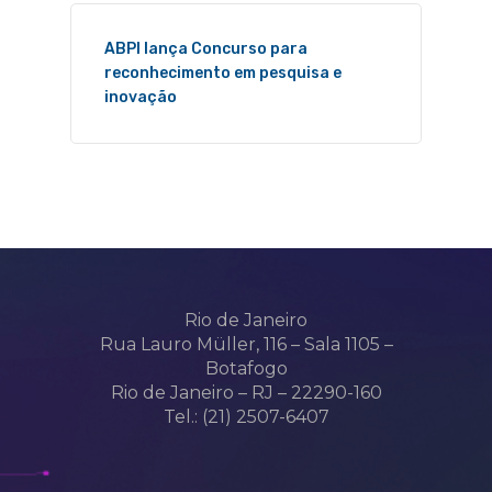
ABPI lança Concurso para
reconhecimento em pesquisa e
inovação
Rio de Janeiro
Rua Lauro Müller, 116 – Sala 1105 –
Botafogo
Rio de Janeiro – RJ – 22290-160
Tel.: (21) 2507-6407