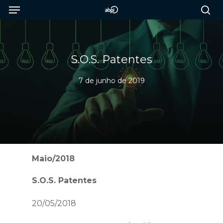
Menu
Skip
to
sea
main
content
S.O.S. Patentes
7 de junho de 2019
Maio/2018
S.O.S. Patentes
20/05/2018