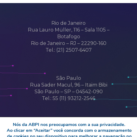
Rio de Janeiro
Rua Lauro Müller, 116 – Sala 1105 –
Botafogo
Rio de Janeiro – RJ – 22290-160
Tel.: (21) 2507-6407
São Paulo
Rua Sader Macul, 96 – Itaim Bibi
São Paulo – SP – 04542-090
Tel.: 55 (11) 93212-2546
Nós da ABPI nos preocupamos com a sua privacidade.
Ao clicar em “Aceitar” você concorda com o armazenamento
de cookies no seu dispositivo para melhorar a navegação no