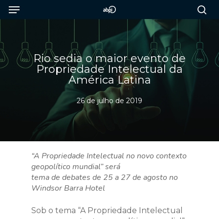
Menu
Skip
to
sea
main
content
Rio sedia o maior evento de
Propriedade Intelectual da
América Latina
26 de julho de 2019
“A Propriedade Intelectual no novo contexto
geopolítico mundial” será
tema de debates de 25 a 27 de agosto no
Windsor Barra Hotel
Sob o tema “A Propriedade Intelectual