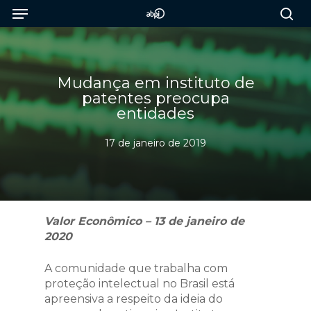
Menu
Skip
to
sea
main
content
Mudança em instituto de
patentes preocupa
entidades
17 de janeiro de 2019
Valor Econômico – 13 de janeiro de
2020
A comunidade que trabalha com
proteção intelectual no Brasil está
apreensiva a respeito da ideia do