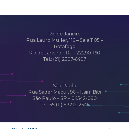
Rio de Janeiro
Rua Lauro Müller, 116 – Sala 1105 –
Botafogo
Rio de Janeiro – RJ – 22290-160
Tel.: (21) 2507-6407
São Paulo
Rua Sader Macul, 96 – Itaim Bibi
São Paulo – SP – 04542-090
Tel.: 55 (11) 93212-2546