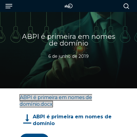
Menu
Skip
to
sea
main
content
ABPI é primeira em nomes
de domínio
6 de junho de 2019
ABPI é primeira em nomes de
domínio.docx
ABPI é primeira em nomes de
domínio