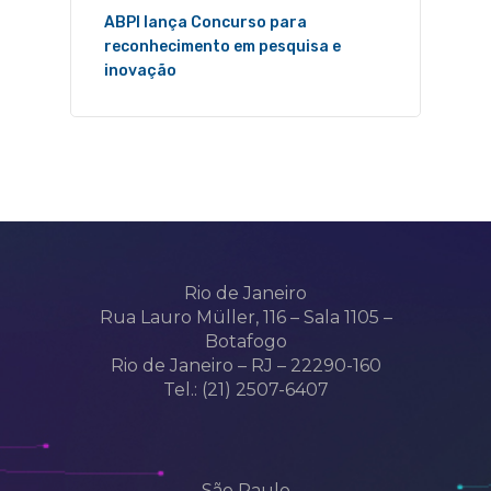
ABPI lança Concurso para
reconhecimento em pesquisa e
inovação
Rio de Janeiro
Rua Lauro Müller, 116 – Sala 1105 –
Botafogo
Rio de Janeiro – RJ – 22290-160
Tel.: (21) 2507-6407
São Paulo