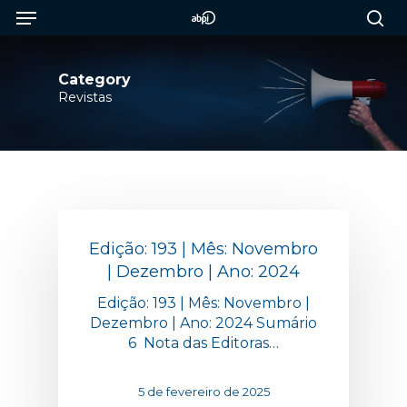
Menu
Skip
to
sea
main
content
Category
Revistas
Edição: 193 | Mês: Novembro
| Dezembro | Ano: 2024
Edição: 193 | Mês: Novembro |
Dezembro | Ano: 2024 Sumário
6 Nota das Editoras…
5 de fevereiro de 2025