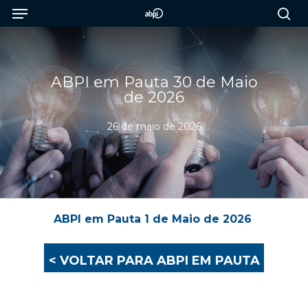
Menu
Skip
to
sea
main
content
ABPI em Pauta 30 de Maio
de 2026
26 de maio de 2026
ABPI em Pauta 1 de Maio de 2026
< VOLTAR PARA ABPI EM PAUTA