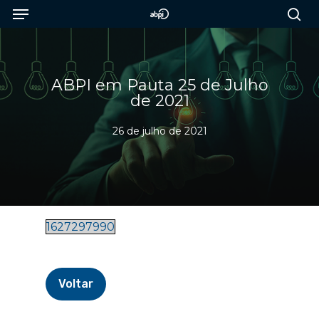
Menu
Skip
to
sea
main
content
ABPI em Pauta 25 de Julho
de 2021
26 de julho de 2021
1627297990
Voltar