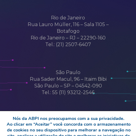
Rio de Janeiro
Rua Lauro Müller, 116 – Sala 1105 –
Botafogo
Rio de Janeiro – RJ – 22290-160
Tel.: (21) 2507-6407
São Paulo
Rua Sader Macul, 96 – Itaim Bibi
São Paulo – SP – 04542-090
Tel.: 55 (11) 93212-2546
Nós da ABPI nos preocupamos com a sua privacidade.
Ao clicar em “Aceitar” você concorda com o armazenamento
de cookies no seu dispositivo para melhorar a navegação no
© 2026 abpi. Associação Brasileira da
site, analisar a utilização do site e melhorar as iniciativas de