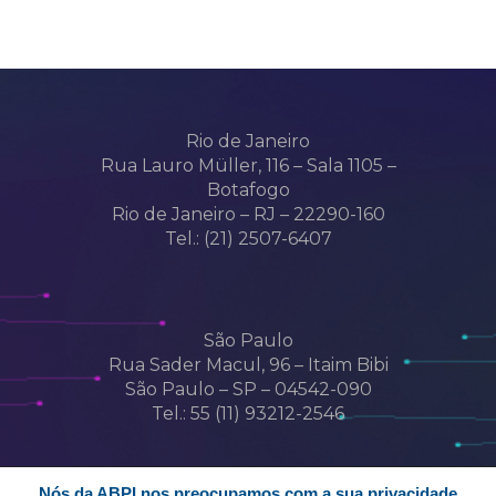
Rio de Janeiro
Rua Lauro Müller, 116 – Sala 1105 –
Botafogo
Rio de Janeiro – RJ – 22290-160
Tel.: (21) 2507-6407
São Paulo
Rua Sader Macul, 96 – Itaim Bibi
São Paulo – SP – 04542-090
Tel.: 55 (11) 93212-2546
Nós da ABPI nos preocupamos com a sua privacidade.