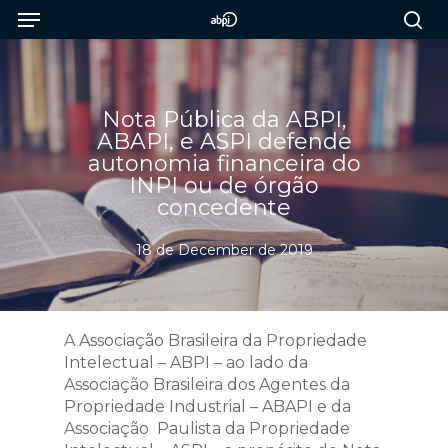
Menu
Skip
to
sea
main
content
Nota Pública da ABPI,
ABAPI, e ASPI defende
autonomia financeira do
INPI ou de órgão
concedente
18 de December de 2019
A Associação Brasileira da Propriedade
Intelectual – ABPI – ao lado da
Associação Brasileira dos Agentes da
Propriedade Industrial – ABAPI e da
Associação Paulista da Propriedade