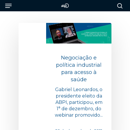
Menu
Skip
to
sea
main
content
Negociação e
política industrial
para acesso à
saúde
Gabriel Leonardos, o
presidente eleito da
ABPI, participou, em
1° de dezembro, do
webinar promovido...