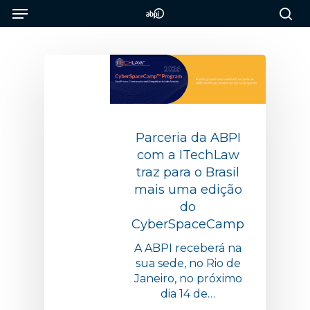
Menu
Skip
to
sea
main
content
Parceria da ABPI
com a ITechLaw
traz para o Brasil
mais uma edição
do
CyberSpaceCamp
A ABPI receberá na
sua sede, no Rio de
Janeiro, no próximo
dia 14 de…