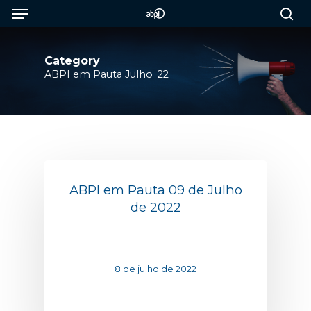
Menu
Skip
to
sea
main
content
Category
ABPI em Pauta Julho_22
ABPI em Pauta 09 de Julho
de 2022
8 de julho de 2022