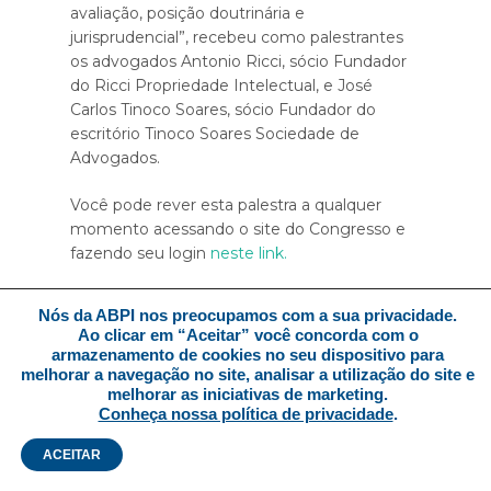
avaliação, posição doutrinária e
jurisprudencial”, recebeu como palestrantes
os advogados Antonio Ricci, sócio Fundador
do Ricci Propriedade Intelectual, e José
Carlos Tinoco Soares, sócio Fundador do
escritório Tinoco Soares Sociedade de
Advogados.
Você pode rever esta palestra a qualquer
momento acessando o site do Congresso e
fazendo seu login
neste link.
←
VOLTAR
Nós da ABPI nos preocupamos com a sua privacidade.
Ao clicar em “Aceitar” você concorda com o
armazenamento de cookies no seu dispositivo para
melhorar a navegação no site, analisar a utilização do site e
melhorar as iniciativas de marketing.
Esta Newsletter é desenvolvida pela ABPI e direcionada
Conheça nossa política de privacidade
.
a todos os seus associados.
ACEITAR
www.abpi.org.br | abpi@abpi.org.br