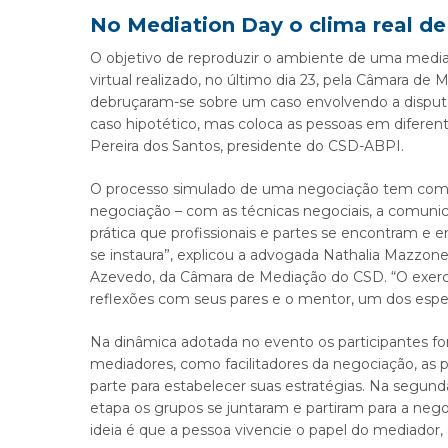
No Mediation Day o clima real d
O objetivo de reproduzir o ambiente de uma medi
virtual realizado, no último dia 23, pela Câmara d
debruçaram-se sobre um caso envolvendo a disputa
caso hipotético, mas coloca as pessoas em diferen
Pereira dos Santos, presidente do CSD-ABPI.
O processo simulado de uma negociação tem como ob
negociação – com as técnicas negociais, a comunica
prática que profissionais e partes se encontram e 
se instaura”, explicou a advogada Nathalia Mazzon
Azevedo, da Câmara de Mediação do CSD. “O exercíc
reflexões com seus pares e o mentor, um dos espec
Na dinâmica adotada no evento os participantes for
mediadores, como facilitadores da negociação, as 
parte para estabelecer suas estratégias. Na segun
etapa os grupos se juntaram e partiram para a nego
ideia é que a pessoa vivencie o papel do mediador