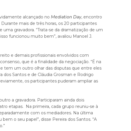
Mediation Day
devidamente alcançado no
, encontro
Durante mais de três horas, os 20 participantes
 e uma gravadora. “Trata-se da dramatização de um
isso funcionou muito bem”, avaliou Manoel J.
eito e demais profissionais envolvidos com
consenso, que é a finalidade da negociação. “É na
ue tem um outro olhar das disputas que entre eles
ira dos Santos e de Cláudia Grosman e Rodrigo
reviamente, os participantes puderam ampliar as
utro a gravadora. Participaram ainda dois
tro etapas. Na primeira, cada grupo reuniu-se à
se separadamente com os mediadores. Na última
 bem o seu papel”, disse Pereira dos Santos. “A
o.”