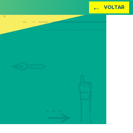
←
VOLTAR