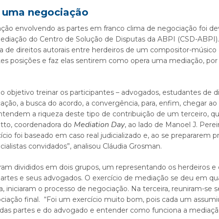
e uma negociação
ação envolvendo as partes em franco clima de negociação foi 
e Mediação do Centro de Solução de Disputas da ABPI (CSD-ABPI). 
 de direitos autorais entre herdeiros de um compositor-músico
tes posições e faz elas sentirem como opera uma mediação, por 
jetivo treinar os participantes – advogados, estudantes de dir
ção, a busca do acordo, a convergência, para, enfim, chegar ao 
entendem a riqueza deste tipo de contribuição de um terceiro, q
Mediation Day
etto, coordenadora do
, ao lado de Manoel J. Pere
io foi baseado em caso real judicializado e, ao se prepararem p
ialistas convidados”, analisou Cláudia Grosman.
am divididos em dois grupos, um representando os herdeiros e o
partes e seus advogados. O exercício de mediação se deu em qua
da, iniciaram o processo de negociação. Na terceira, reuniram-
ciação final. “Foi um exercício muito bom, pois cada um assumiu
, das partes e do advogado e entender como funciona a mediaçã