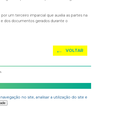
 por um terceiro imparcial que
auxilia as partes na
s e dos documentos gerados durante o
←
VOLTAR
s.
egação no site, analisar a utilização do site e
.
dade