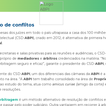
 de conflitos
sas dos juízes em todo o país ultrapassa a casa dos 100 milhões
telectual (CSD-
ABPI
), criado em 2012, é alternativa de primeira 
al
.
etarias e salas privativas para as reuniões e audiências, o CSD-
 próprio de
mediadores
e
árbitros
credenciados na matéria. “Nos
rbitragem seguro e eficaz”, garante o presidente do CSD-
ABPI
,
ente do CSD-
ABPI
, um dos diferenciais das câmaras da
ABPI
é a
to na área. “A
ABPI
tem trabalho consolidado na área de
Propri
amicus curiae (
)
se ao estudo do tema, atua como
amigo da corte
e resoluções.
arbitragem
é um método alternativo de resolução de conflitos 
e passar pelo poder judiciário. Outra vantagem em recorrer à a