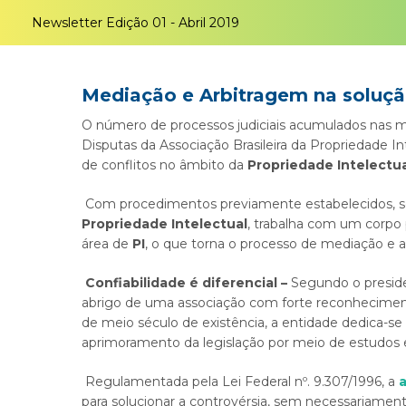
Newsletter Edição 01 - Abril 2019
Mediação e Arbitragem na solução
O número de processos judiciais acumulados nas me
Disputas da Associação Brasileira da Propriedade In
de conflitos no âmbito da
Propriedade Intelectu
Com procedimentos previamente estabelecidos, secr
Propriedade Intelectual
, trabalha com um corpo
área de
PI
, o que torna o processo de mediação e a
Confiabilidade é diferencial
–
Segundo o presid
abrigo de uma associação com forte reconhecimen
de meio século de existência, a entidade dedica-
aprimoramento da legislação por meio de estudos 
Regulamentada pela Lei Federal nº. 9.307/1996, a
para solucionar a controvérsia, sem necessariament