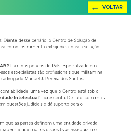
←
VOLTAR
. Diante desse cenário, o Centro de Solução de
hora como instrumento extrajudicial para a solução
ABPI
, um dos poucos do País especializado em
sos especialistas são profissionais que militam na
 o advogado Manuel J. Pereira dos Santos.
 confiabilidade, uma vez que o Centro está sob o
edade Intelectual
”, acrescenta. De fato, com mais
em questões judiciais e dá
suporte para o
em que as partes definem uma entidade privada
rbitragem é que muitos dispositivos asseguram o