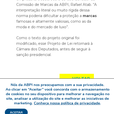
Comissão de Marcas da ABPI, Rafael Atab. “A
interpretação literal ou muito rígida dessa
norma poderia dificultar a proteção a
marcas
famosas e altamente valiosas, como as da
moda e do mercado de luxo”.
Como o texto do projeto original foi
modificado, esse Projeto de Lei retornará à
Câmara dos Deputados, antes de seguir à
sanção presidencial.
←
VOLTAR
Nós da ABPI nos preocupamos com a sua privacidade.
Ao clicar em “Aceitar” você concorda com o armazenamento
de cookies no seu dispositivo para melhorar a navegação no
site, analisar a utilização do site e melhorar as iniciativas de
Esta Newsletter é desenvolvida pela ABPI e direcionada
marketing.
Conheça nossa política de privacidade
.
a todos os seus associados.
ACEITAR
www.abpi.org.br | abpi@abpi.org.br