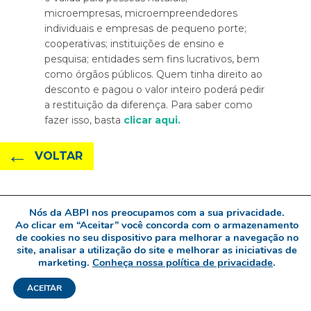
microempresas, microempreendedores
individuais e empresas de pequeno porte;
cooperativas; instituições de ensino e
pesquisa; entidades sem fins lucrativos, bem
como órgãos públicos. Quem tinha direito ao
desconto e pagou o valor inteiro poderá pedir
a restituição da diferença. Para saber como
fazer isso, basta
clicar aqui.
←
VOLTAR
Nós da ABPI nos preocupamos com a sua privacidade.
Esta Newsletter é desenvolvida pela ABPI e direcionada
Ao clicar em “Aceitar” você concorda com o armazenamento
a todos os seus associados.
de cookies no seu dispositivo para melhorar a navegação no
site, analisar a utilização do site e melhorar as iniciativas de
www.abpi.org.br | abpi@abpi.org.br
marketing.
Conheça nossa política de privacidade
.
ACEITAR