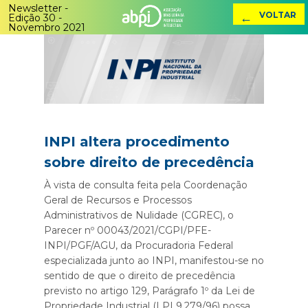
Newsletter -
←
VOLTAR
Edição 30 -
Novembro 2021
INPI altera procedimento
sobre direito de precedência
À vista de consulta feita pela Coordenação
Geral de Recursos e Processos
Administrativos de Nulidade (CGREC), o
Parecer nº 00043/2021/CGPI/PFE-
INPI/PGF/AGU, da Procuradoria Federal
especializada junto ao INPI, manifestou-se no
sentido de que o direito de precedência
previsto no artigo 129, Parágrafo 1º da Lei de
Propriedade Industrial (LPI 9.279/96) possa