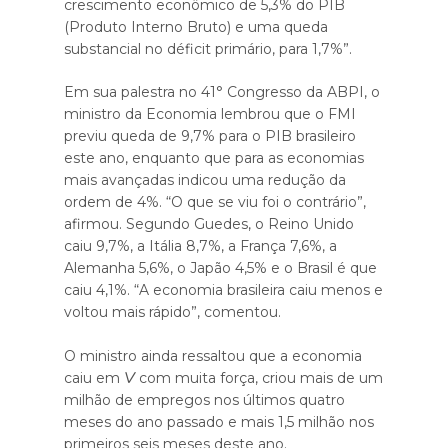
crescimento econômico de 5,3% do PIB
(Produto Interno Bruto) e uma queda
substancial no déficit primário, para 1,7%”.
Em sua palestra no 41° Congresso da ABPI, o
ministro da Economia lembrou que o FMI
previu queda de 9,7% para o PIB brasileiro
este ano, enquanto que para as economias
mais avançadas indicou uma redução da
ordem de 4%. “O que se viu foi o contrário”,
afirmou. Segundo Guedes, o Reino Unido
caiu 9,7%, a Itália 8,7%, a França 7,6%, a
Alemanha 5,6%, o Japão 4,5% e o Brasil é que
caiu 4,1%. “A economia brasileira caiu menos e
voltou mais rápido”, comentou.
O ministro ainda ressaltou que a economia
V
caiu em
com muita força, criou mais de um
milhão de empregos nos últimos quatro
meses do ano passado e mais 1,5 milhão nos
primeiros seis meses deste ano.