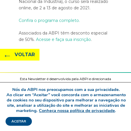
Nacional da Indústria), o curso será realizado
online, de 2 a 13 de agosto de 2021.
Confira o programa completo.
Associados da ABPI têm desconto especial
de 50%.
Acesse e faça sua inscrição
.
←
VOLTAR
Esta Newsletter é desenvolvida pela ABPI e direcionada
a todos os seus associados.
Nós da ABPI nos preocupamos com a sua privacidade.
Ao clicar em “Aceitar” você concorda com o armazenamento
www.abpi.org.br | abpi@abpi.org.br
de cookies no seu dispositivo para melhorar a navegação no
site, analisar a utilização do site e melhorar as iniciativas de
marketing.
Conheça nossa política de privacidade
.
ACEITAR